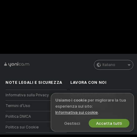
Italiano
NOTE LEGALI E SICUREZZA
LAVORA CON NOI
Informativa sulla Privacy
Diventa una/un modella/o
Usiamo i cookie
per migliorare la tua
Termini d’Uso
Registrazione a studio
esperienza sul sito:
Informativa sui cookie
.
Politica DMCA
Programma affiliati webcam
Gestisci
Accetta tutti
Politica sui Cookie