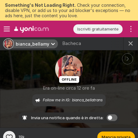
Something's Not Loading Right.
Check your connection,
disable VPN, or add us to your ad blocker's exceptions — no
ads here, just the content you love.
Iscriviti gratuitamente
Bacheca
bianca_bellamy
OFFLINE
Era on-line circa 12 ore fa
Follow me in IG:  bianca_bellatrans
Invia una notifica quando è in diretta:
19k
Mancia privata