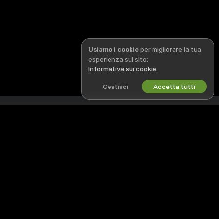
Usiamo i cookie
per migliorare la tua
esperienza sul sito:
Informativa sui cookie
.
Gestisci
Accetta tutti
Italiano
NOTE LEGALI E SICUREZZA
LAVORA CON NOI
Informativa sulla Privacy
Diventa una/un modella/o
Termini d’Uso
Registrazione a studio
Politica DMCA
Programma affiliati webcam
Politica sui Cookie