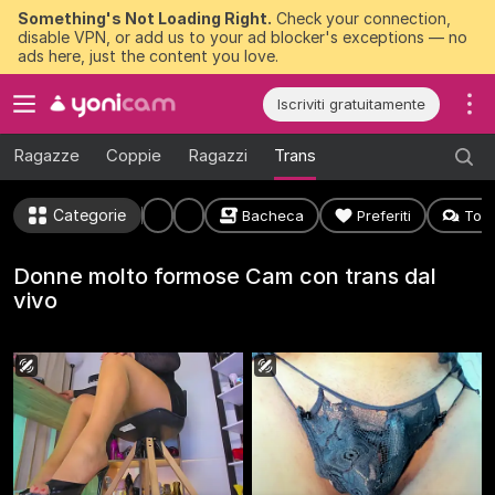
Something's Not Loading Right.
Check your connection,
disable VPN, or add us to your ad blocker's exceptions — no
ads here, just the content you love.
Iscriviti gratuitamente
Ragazze
Coppie
Ragazzi
Trans
Categorie
Bacheca
Preferiti
Top 
Donne molto formose Cam con trans dal
vivo