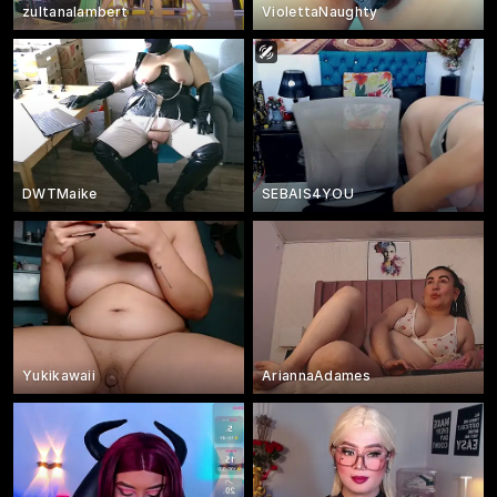
zultanalambert
ViolettaNaughty
DWTMaike
SEBAIS4YOU
Yukikawaii
AriannaAdames