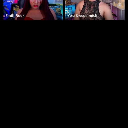
Emili_Roux
YourSweet-mich