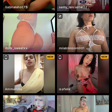
Gabrielahot75
samy_lancaster22
dollx_sweetxx
milablossom001
Ammuindia
isafelix