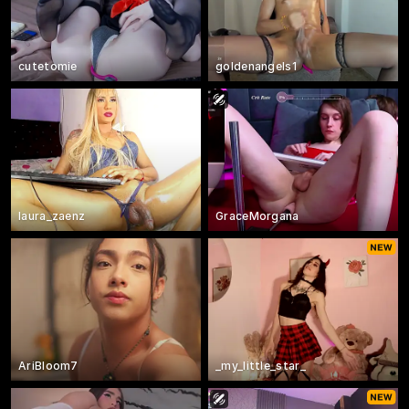
cutetomie
goldenangels1
laura_zaenz
GraceMorgana
AriBloom7
_my_little_star_