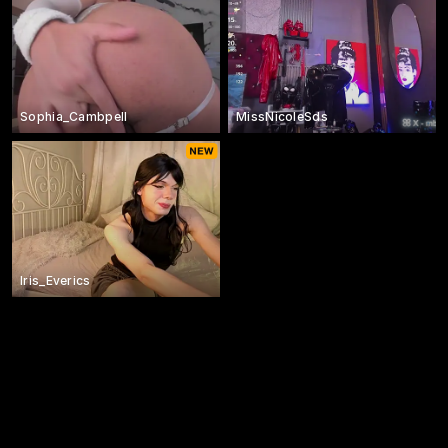
Sophia_Cambpell
MissNicoleSds
Iris_Everics