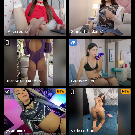
_Alicerosee
Samantha_Jane7
TranSexualJade95
CaitlynMiller
yourhanny_
carlasantini