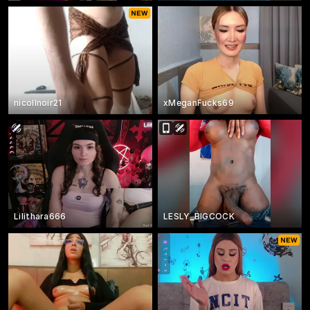
nicollnoir21
xMeganFucks69
Lilithara666
LESLY_BIGCOCK