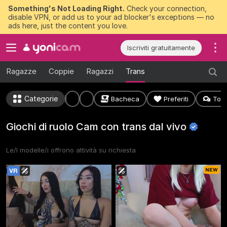
Something's Not Loading Right.
Check your connection,
disable VPN, or add us to your ad blocker's exceptions — no
ads here, just the content you love.
Iscriviti gratuitamente
Ragazze
Coppie
Ragazzi
Trans
Categorie
Bacheca
Preferiti
Top 
Giochi di ruolo Cam con trans dal
vivo
Le/I modelle/i offrono attività su richiesta