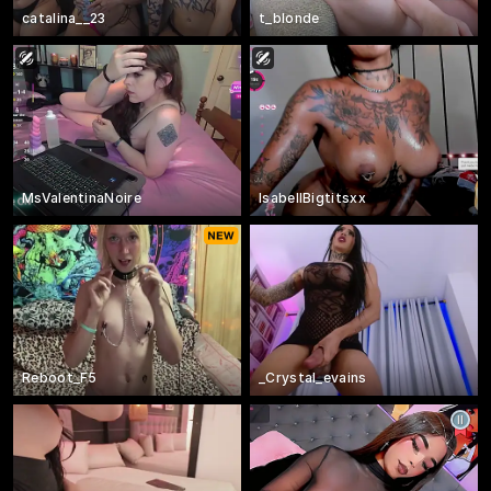
catalina__23
t_blonde
MsValentinaNoire
IsabellBigtitsxx
Reboot_F5
_Crystal_evains