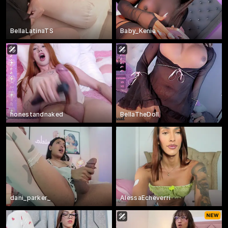
BellaLatinaTS
Baby_Kenia
honestandnaked
BellaTheDoll
dani_parker_
AlessaEcheverri