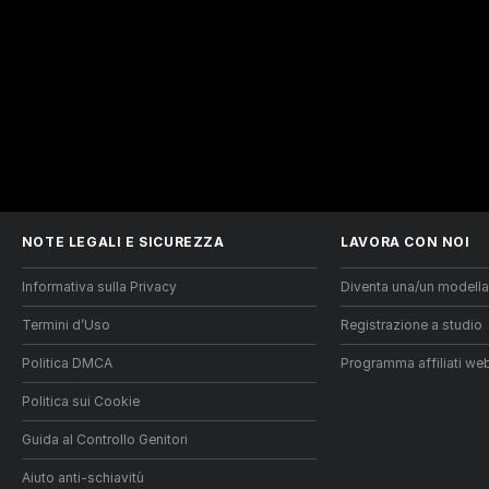
NOTE LEGALI E SICUREZZA
LAVORA CON NOI
Informativa sulla Privacy
Diventa una/un modella
Termini d’Uso
Registrazione a studio
Politica DMCA
Programma affiliati w
Politica sui Cookie
Guida al Controllo Genitori
Aiuto anti-schiavitù