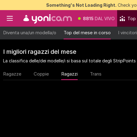
Something's Not Loading Right.
Check you
8815
DAL VIVO
Top
Diventa una/un modella/o
Top del mese in corso
I vincito
I migliori ragazzi del mese
La classifica delle/dei modelle/i si basa sul totale degli StripPoi
Ragazze
Coppie
Ragazzi
Trans