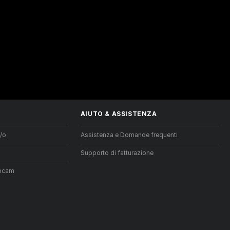
AIUTO
&
ASSISTENZA
/o
Assistenza e Domande frequenti
Supporto di fatturazione
ebcam