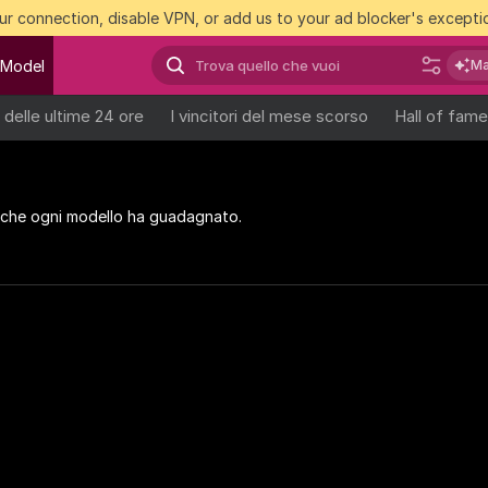
r connection, disable VPN, or add us to your ad blocker's exceptio
 Model
Ma
ri delle ultime 24 ore
I vincitori del mese scorso
Hall of fame
nts che ogni modello ha guadagnato.