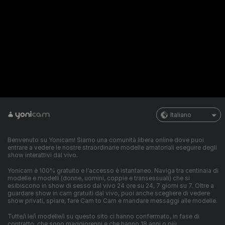
Italiano
Benvenuto su Yonicam! Siamo una comunità libera online dove puoi
entrare a vedere le nostre straordinarie modelle amatoriali eseguire degli
show interattivi dal vivo.
Yonicam è 100% gratuito e l'accesso è istantaneo. Naviga tra centinaia di
modelle e modelli (donne, uomini, coppie e transessuali) che si
esibiscono in show di sesso dal vivo 24 ore su 24, 7 giorni su 7. Oltre a
guardare show in cam gratuiti dal vivo, puoi anche scegliere di vedere
show privati, spiare, fare Cam to Cam e mandare messaggi alle modelle.
Tutte/i le/i modelle/i su questo sito ci hanno confermato, in fase di
contratto, che sono maggiorenni e che hanno 18 anni o più.