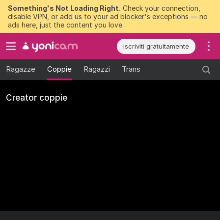
Something's Not Loading Right.
Check your connection,
disable VPN, or add us to your ad blocker's exceptions — no
ads here, just the content you love.
Iscriviti gratuitamente
Ragazze
Coppie
Ragazzi
Trans
Creator coppie