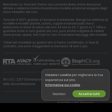
Benvenuto su Yonicam! Siamo una comunità libera online dove puoi
entrare a vedere le nostre straordinarie modelle amatoriali eseguire degli
show interattivi dal vivo.
Yonicam è 100% gratuito e l'accesso è istantaneo. Naviga tra centinaia di
modelle e modelli (donne, uomini, coppie e transessuali) che si
esibiscono in show di sesso dal vivo 24 ore su 24, 7 giorni su 7. Oltre a
guardare show in cam gratuiti dal vivo, puoi anche scegliere di vedere
show privati, spiare, fare Cam to Cam e mandare messaggi alle modelle.
Tutte/i le/i modelle/i su questo sito ci hanno confermato, in fase di
contratto, che sono maggiorenni e che hanno 18 anni o più.
Usiamo i cookie
per migliorare la tua
18 U.S.C. 2257 Dichiarazione di conformità ai requisiti di conservazione
esperienza sul sito:
della documentazione
Informativa sui cookie
.
Gestisci
Accetta tutti
©
2026
live.yonicam.com