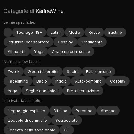
Categorie di
KarineWine
Le mie specifiche:
Teenager 18+
Latini
Media
Rosso
Bustino
Istruzioni per sborrare
Cosplay
Tradimento
All'aperto
Yoga
Anale macch. sesso
Nei miei show faccio:
Twerk
Giocattoli erotici
Squirt
Esibizionismo
Facesitting
Bacio
Ingoio
Auto-pompino
Cosplay
Yoga
Seghe con i piedi
Pre-eiaculazione
In privato faccio solo:
Linguaggio esplicito
Ditalino
Pecorina
Ahegao
Zoccolo di cammello
Sculacciate
Leccata della zona anale
CEI