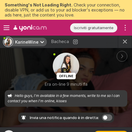
Something's Not Loading Right.
Check your connection,
disable VPN, or add us to your ad blocker's exceptions — no
ads here, just the content you love.
Iscriviti gratuitamente
Bacheca
KarineWine
OFFLINE
Era on-line 9 minuti fa
Hello guys, I'm available in a few moments, write to me so I can 
contact you when I'm online, kisses
Invia una notifica quando è in diretta: