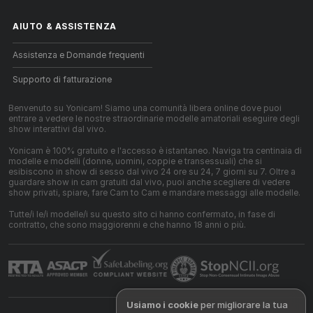
AIUTO
&
ASSISTENZA
Assistenza e Domande frequenti
Supporto di fatturazione
Benvenuto su Yonicam! Siamo una comunità libera online dove puoi
entrare a vedere le nostre straordinarie modelle amatoriali eseguire degli
show interattivi dal vivo.
Yonicam è 100% gratuito e l'accesso è istantaneo. Naviga tra centinaia di
modelle e modelli (donne, uomini, coppie e transessuali) che si
esibiscono in show di sesso dal vivo 24 ore su 24, 7 giorni su 7. Oltre a
guardare show in cam gratuiti dal vivo, puoi anche scegliere di vedere
show privati, spiare, fare Cam to Cam e mandare messaggi alle modelle.
Tutte/i le/i modelle/i su questo sito ci hanno confermato, in fase di
contratto, che sono maggiorenni e che hanno 18 anni o più.
Usiamo i cookie
per migliorare la tua