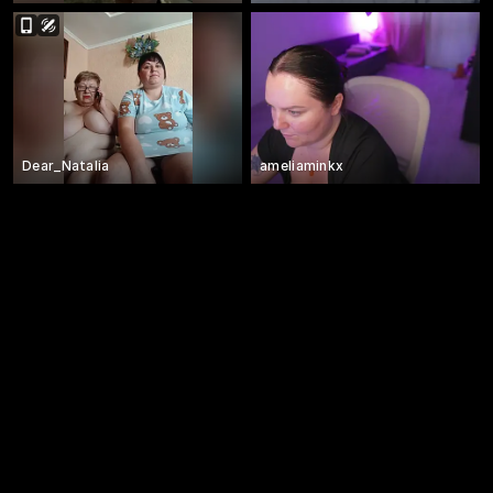
Dear_Natalia
ameliaminkx