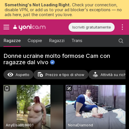
Something's Not Loading Right.
Check your connection,
disable VPN, or add us to your ad blocker's exceptions — no
ads here, just the content you love.
Iscriviti gratuitamente
Ragazze
Coppie
Ragazzi
Trans
Donne ucraine molto formose Cam con
ragazze dal
vivo
Aspetto
Prezzo e tipo di show
Attività su richi
AnyElsaBb9801
NonaDiamond