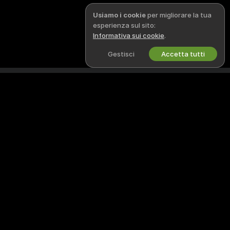
Usiamo i cookie
per migliorare la tua
esperienza sul sito:
Informativa sui cookie
.
Gestisci
Accetta tutti
Italiano
NOTE LEGALI E SICUREZZA
LAVORA CON NOI
Informativa sulla Privacy
Diventa una/un modella/o
Termini d’Uso
Registrazione a studio
Politica DMCA
Programma affiliati webcam
Politica sui Cookie
Guida al Controllo Genitori
Aiuto anti-schiavitù