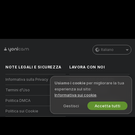
Italiano
NOTE LEGALI E SICUREZZA
LAVORA CON NOI
Informativa sulla Privacy
Diventa una/un modella/o
Usiamo i cookie
per migliorare la tua
esperienza sul sito:
Termini d’Uso
Registrazione a studio
Informativa sui cookie
.
Politica DMCA
Programma affiliati webcam
Gestisci
Accetta tutti
Politica sui Cookie
Guida al Controllo Genitori
Aiuto anti-schiavitù