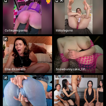
Cutiepiespanks
libbylaguna
Ellie-Elizabeth
Snowbunnycake_131