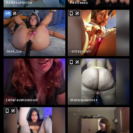
RedAssHottie
Petiteess
Jess_Lui
-stray-cat-
Lenaravenswood
dianaqueenxxx