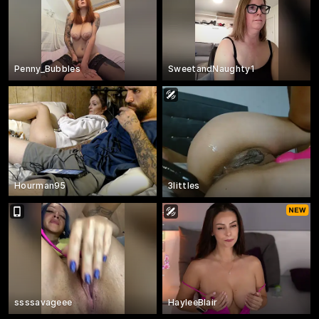
Penny_Bubbles
SweetandNaughty1
Hourman95
3littles
ssssavageee
HayleeBlair