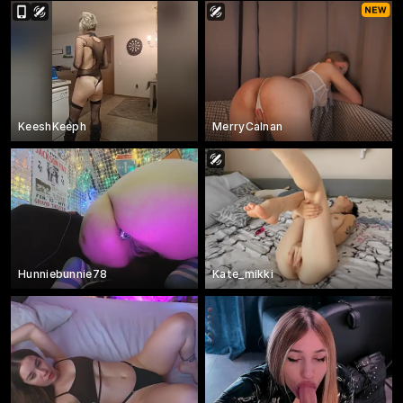
KeeshKeeph
MerryCalnan
Hunniebunnie78
Kate_mikki