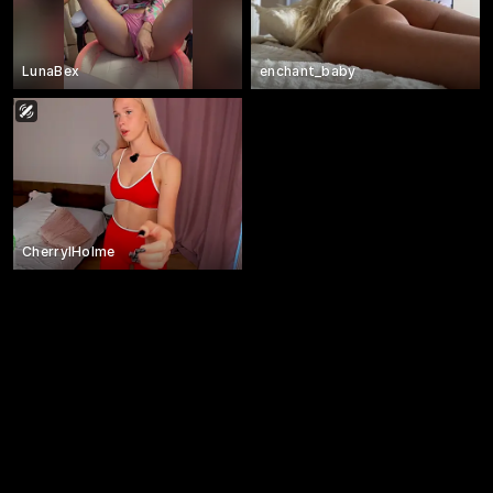
LunaBex
enchant_baby
CherrylHolme