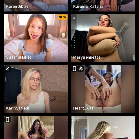
KarenGibbs
Kurama_Katana
SusanaHallet
MaryBennetts
KarinStfleur
Heart_Ass