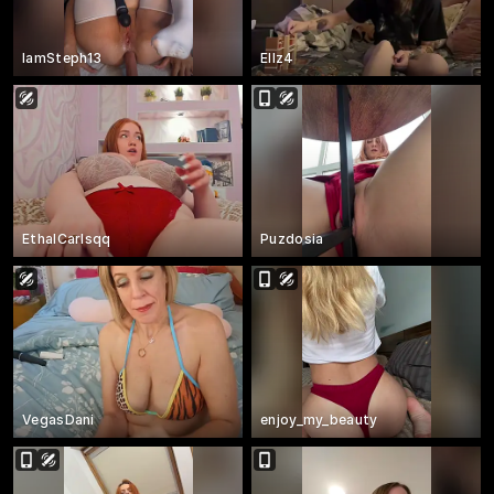
IamSteph13
Ellz4
EthalCarlsqq
Puzdosia
VegasDani
enjoy_my_beauty