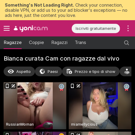
Something's Not Loading Right.
Check your connection,
disable VPN, or add us to your ad blocker's exceptions — no
ads here, just the content you love.
Iscriviti gratuitamente
Ragazze
Coppie
Ragazzi
Trans
Bianca curata Cam con ragazze dal vivo
Aspetto
Paesi
Prezzo e tipo di show
A
RussianWoman
miamellycious