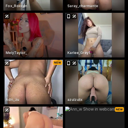
Fox_Roxxan
Saray_charmante
MelyTaylor_
Karlee_Grey1
Adri_zu
azulzulix