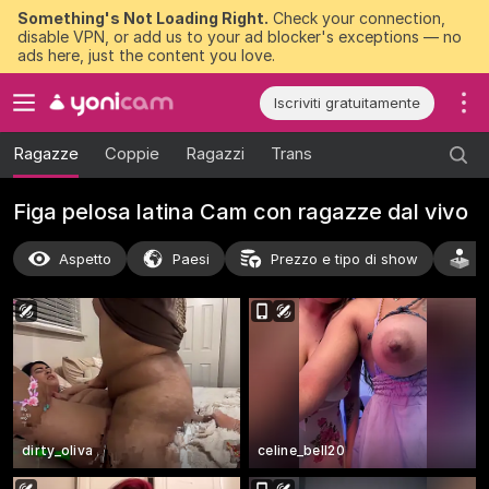
Something's Not Loading Right.
Check your connection,
disable VPN, or add us to your ad blocker's exceptions — no
ads here, just the content you love.
Iscriviti gratuitamente
Ragazze
Coppie
Ragazzi
Trans
Figa pelosa latina Cam con ragazze dal vivo
Aspetto
Paesi
Prezzo e tipo di show
A
dirty_oliva
celine_bell20