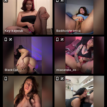
Kay-kayclub
BadAssVeronica
BlackCat__
miacanela_xo