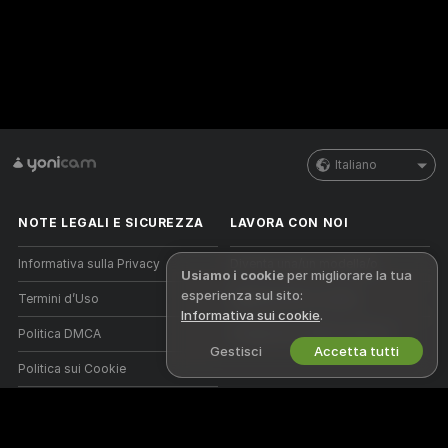
Italiano
NOTE LEGALI E SICUREZZA
LAVORA CON NOI
Informativa sulla Privacy
Diventa una/un modella/o
Usiamo i cookie
per migliorare la tua
esperienza sul sito:
Termini d’Uso
Registrazione a studio
Informativa sui cookie
.
Politica DMCA
Programma affiliati webcam
Gestisci
Accetta tutti
Politica sui Cookie
Guida al Controllo Genitori
Aiuto anti-schiavitù