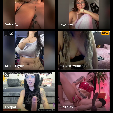
Velvet1_
ivi_sunny
Miia__Taylor
mature-woman38
Cynpai
Sisirojas