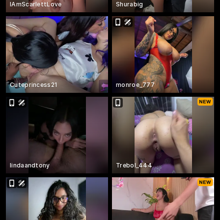
IAmScarlettLove
Shurabig
Cuteprincess21
monroe_777
lindaandtony
Trebol_444