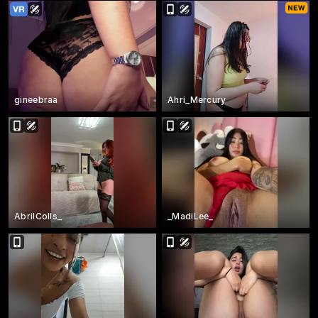
gineebraa
Ahri_Mercury
AbrilColls_
_MadiLee_