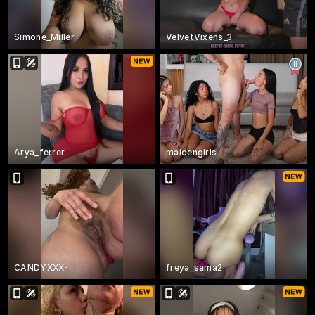
Simone_Miller
VelvetVixens_3
Arya_ferrer
maidengirls
CANDYXXX-
freya_sama2