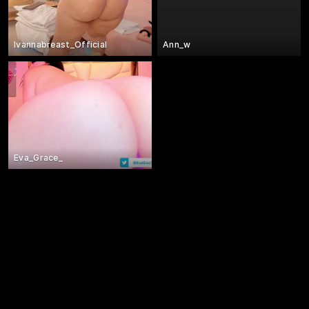
Ivannabreast_Official
Ann_w
Eva_Grace_