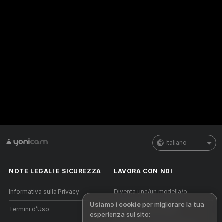
Italiano
NOTE LEGALI E SICUREZZA
LAVORA CON NOI
Informativa sulla Privacy
Diventa una/un modella/o
Usiamo i cookie
per migliorare la tua
Termini d’Uso
Registrazione a studio
esperienza sul sito: