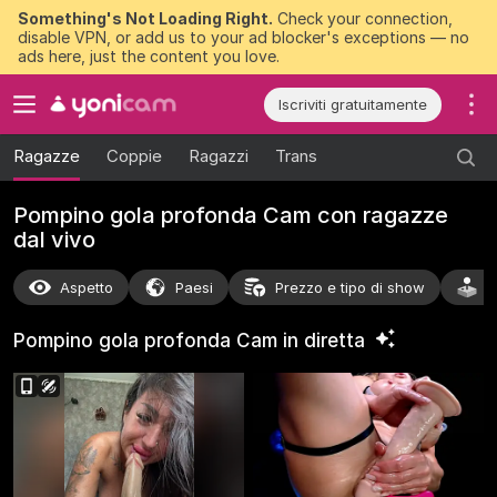
Something's Not Loading Right.
Check your connection,
disable VPN, or add us to your ad blocker's exceptions — no
ads here, just the content you love.
Iscriviti gratuitamente
Ragazze
Coppie
Ragazzi
Trans
Pompino gola profonda Cam con ragazze
dal vivo
Aspetto
Paesi
Prezzo e tipo di show
A
Pompino gola profonda Cam in
diretta