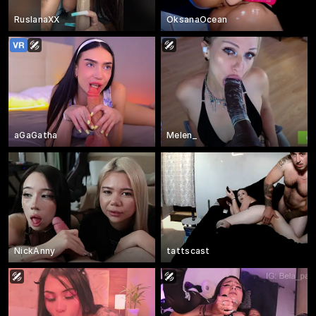
RuslanaXX
OksanaOcean
aGaGatha
Melen_
NickAnny
tattscast