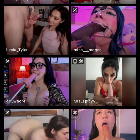
Leyla_Tyler
miss___megan
ori_whore
Mia_spicyy