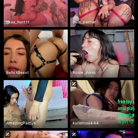
Miaa_hunttt
bela_palmer
BelleXBeast
Rosie_jhons
AmazingPartys
kuromixx444