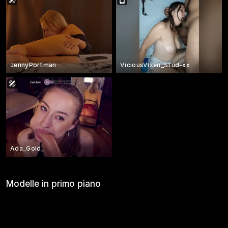
JennyPortman
ViciousVixen_Stud-xx
Ada_Gold_
Modelle in primo piano