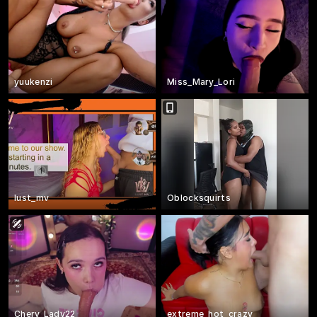
yuukenzi
Miss_Mary_Lori
lust_mv
Oblocksquirts
Chery_Lady22
extreme_hot_crazy