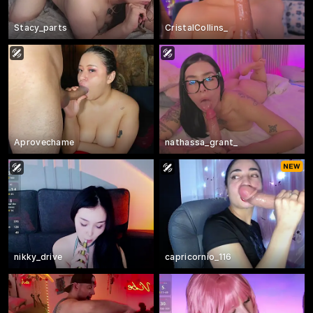
Stacy_parts
CristalCollins_
Aprovechame
nathassa_grant_
nikky_drive
capricornio_116