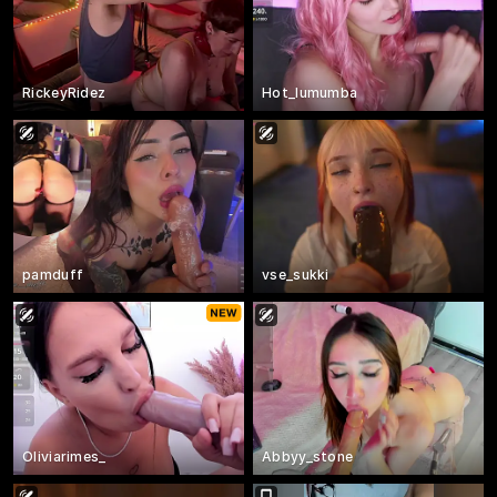
RickeyRidez
Hot_lumumba
pamduff
vse_sukki
Oliviarimes_
Abbyy_stone