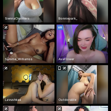
SiennaChalmers
Bonniepark_
Salome_Williamss
AvaFlower
Lavushkaa
Outdorable