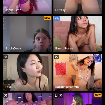
Chanel_Win
Lilitelly
NicolaDevis
BambiRoses
SeulBi
Karolinacreamm