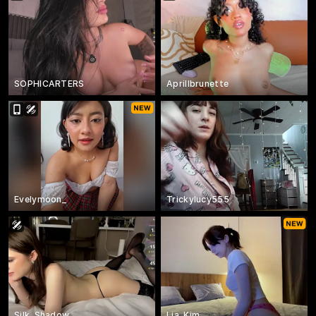
SOPHICARTERS
Aprillbrunette
Evelymoon_
Trickylucy555
Silk_Shadow
Lia_Kim_