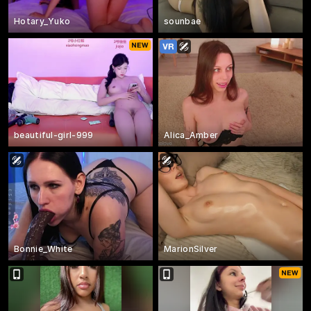
Hotary_Yuko
sounbae
beautiful-girl-999
Alica_Amber
Bonnie_White
MarionSilver