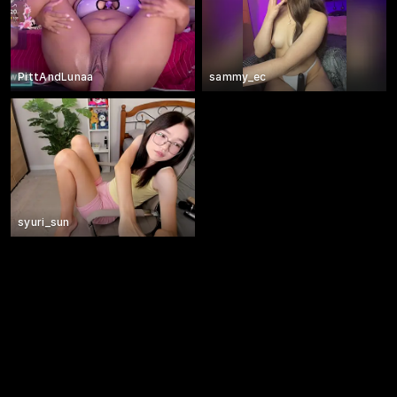
PittAndLunaa
sammy_ec
syuri_sun