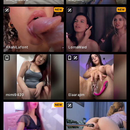
AnahiLafont
LomaWaid
mimi9420
Elaarajim