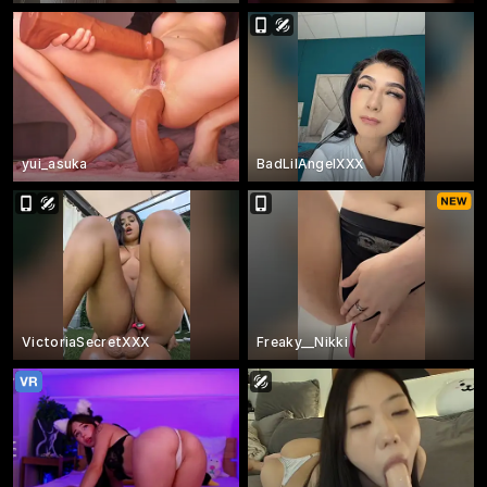
yui_asuka
BadLilAngelXXX
VictoriaSecretXXX
Freaky__Nikki