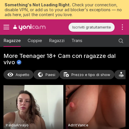
Something's Not Loading Right.
Check your connection,
disable VPN, or add us to your ad blocker's exceptions — no
ads here, just the content you love.
Iscriviti gratuitamente
Ragazze
Coppie
Ragazzi
Trans
More Teenager 18+ Cam con ragazze dal
vivo
Aspetto
Paesi
Prezzo e tipo di show
A
IraidaArvayo
AdritVance