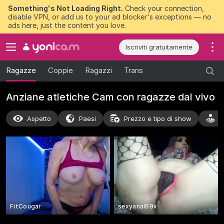
Something's Not Loading Right.
Check your connection,
disable VPN, or add us to your ad blocker's exceptions — no
ads here, just the content you love.
Iscriviti gratuitamente
Ragazze
Coppie
Ragazzi
Trans
Anziane atletiche Cam con ragazze dal vivo
Aspetto
Paesi
Prezzo e tipo di show
A
FitCougar
sexyanal69x