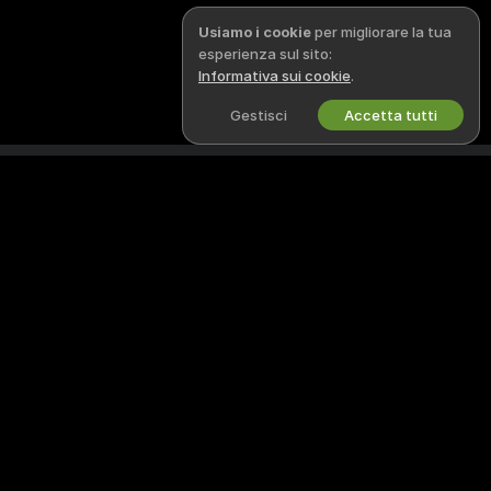
Usiamo i cookie
per migliorare la tua
esperienza sul sito:
Informativa sui cookie
.
Gestisci
Accetta tutti
Italiano
NOTE LEGALI E SICUREZZA
LAVORA CON NOI
Informativa sulla Privacy
Diventa una/un modella/o
Termini d’Uso
Registrazione a studio
Politica DMCA
Programma affiliati webcam
Politica sui Cookie
Guida al Controllo Genitori
Aiuto anti-schiavitù