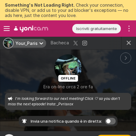
Something's Not Loading Right.
Check your connection,
disable VPN, or add us to your ad blocker's exceptions — no
ads here, just the content you love.
Iscriviti gratuitamente
Bacheca
Your_Paris
OFFLINE
Era on-line circa 2 ore fa
I'm looking forward to our next meeting! Click 🤍 so you don't 
miss the next episode! Insta: _Pvrisxox
Invia una notifica quando è in diretta: