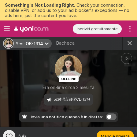
Something's Not Loading Right.
Check your connection,
disable VPN, or add us to your ad blocker's exceptions — no
ads here, just the content you love.
Iscriviti gratuitamente
Bacheca
Yes-OK-1314
OFFLINE
Era on-line circa 2 mesi fa
此账号迁移至CL-1314
Invia una notifica quando è in diretta:
6.4k
Mancia privata