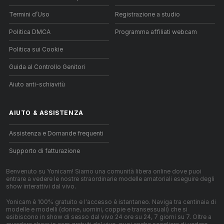
Termini d’Uso
Registrazione a studio
Politica DMCA
Programma affiliati webcam
Politica sui Cookie
Guida al Controllo Genitori
Aiuto anti-schiavitù
AIUTO
&
ASSISTENZA
Assistenza e Domande frequenti
Supporto di fatturazione
Benvenuto su Yonicam! Siamo una comunità libera online dove puoi
entrare a vedere le nostre straordinarie modelle amatoriali eseguire degli
show interattivi dal vivo.
Yonicam è 100% gratuito e l'accesso è istantaneo. Naviga tra centinaia di
modelle e modelli (donne, uomini, coppie e transessuali) che si
esibiscono in show di sesso dal vivo 24 ore su 24, 7 giorni su 7. Oltre a