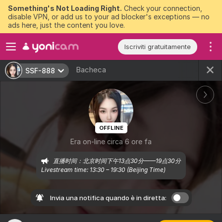
Something's Not Loading Right.
Check your connection,
disable VPN, or add us to your ad blocker's exceptions — no
ads here, just the content you love.
Iscriviti gratuitamente
Bacheca
SSF-888
OFFLINE
Era on-line circa 6 ore fa
直播时间：北京时间下午13点30分——19点30分

Invia una notifica quando è in diretta: