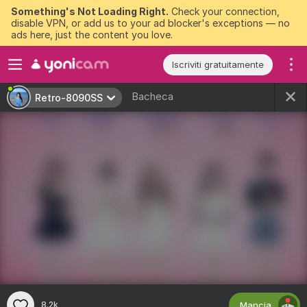
Something's Not Loading Right.
Check your connection,
disable VPN, or add us to your ad blocker's exceptions — no
ads here, just the content you love.
Iscriviti gratuitamente
Bacheca
Retro-8090SS
Mancia
8.2k