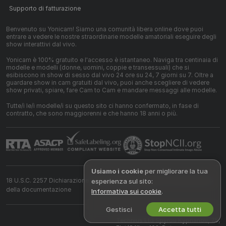
Supporto di fatturazione
Benvenuto su Yonicam! Siamo una comunità libera online dove puoi
entrare a vedere le nostre straordinarie modelle amatoriali eseguire degli
show interattivi dal vivo.
Yonicam è 100% gratuito e l'accesso è istantaneo. Naviga tra centinaia di
modelle e modelli (donne, uomini, coppie e transessuali) che si
esibiscono in show di sesso dal vivo 24 ore su 24, 7 giorni su 7. Oltre a
guardare show in cam gratuiti dal vivo, puoi anche scegliere di vedere
show privati, spiare, fare Cam to Cam e mandare messaggi alle modelle.
Tutte/i le/i modelle/i su questo sito ci hanno confermato, in fase di
contratto, che sono maggiorenni e che hanno 18 anni o più.
Usiamo i cookie
per migliorare la tua
18 U.S.C. 2257 Dichiarazione di conformità ai requisiti di conservazione
esperienza sul sito:
della documentazione
Informativa sui cookie
.
Gestisci
Accetta tutti